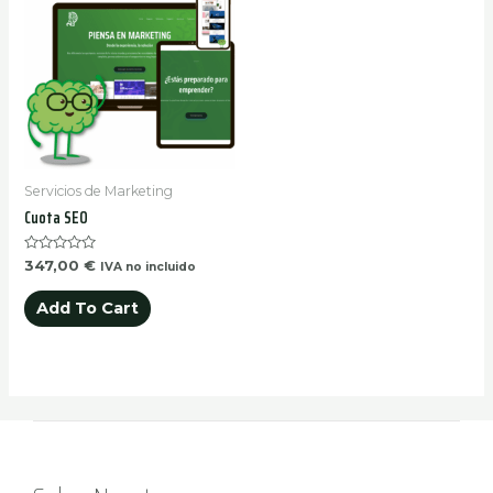
Servicios de Marketing
Cuota SEO
Rated
347,00
€
IVA no incluido
0
out
of
Add To Cart
5