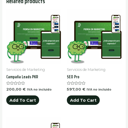
Related products
Servicios de Marketing
Servicios de Marketing
Campaña Leads PKR
SEO Pro
Rated
Rated
200,00
€
597,00
€
IVA no incluido
IVA no incluido
0
0
out
out
of
of
Add To Cart
Add To Cart
5
5