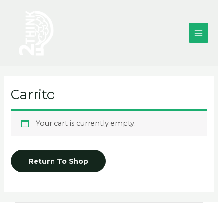
Ir
Main
al
contenido
Men
Carrito
Your cart is currently empty.
Return To Shop