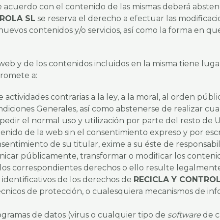
 de acuerdo con el contenido de las mismas deberá absten
ROLA SL
se reserva el derecho a efectuar las modifica
so, nuevos contenidos y/o servicios, así como la forma en 
web y de los contenidos incluidos en la misma tiene luga
promete a:
e actividades contrarias a la ley, a la moral, al orden públ
iciones Generales, así como abstenerse de realizar cualq
pedir el normal uso y utilización por parte del resto de U
nido de la web sin el consentimiento expreso y por escrit
sentimiento de su titular, exime a su éste de responsabi
municar públicamente, transformar o modificar los conten
 los correspondientes derechos o ello resulte legalmente
identificativos de los derechos de
RECICLA Y CONTRO
 técnicos de protección, o cualesquiera mecanismos de 
ogramas de datos (virus o cualquier tipo de
software
de c