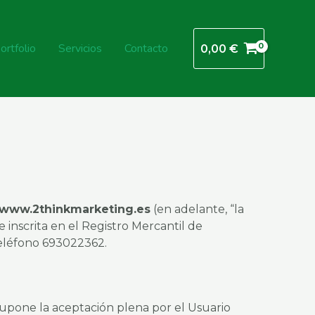
ortfolio
Servicios
Contacto
0,00
€
www.2thinkmarketing.es
(en adelante, “la
 inscrita en el Registro Mercantil de
teléfono 693022362.
n supone la aceptación plena por el Usuario