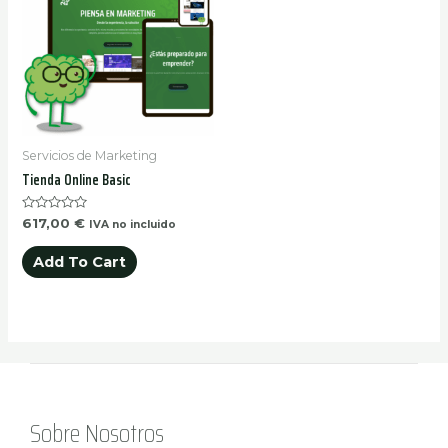
Servicios de Marketing
Tienda Online Basic
Rated
617,00
€
IVA no incluido
0
out
of
Add To Cart
5
Sobre Nosotros