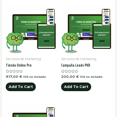
Servicios de Marketing
Servicios de Marketing
Tienda Online Pro
Campaña Leads PKR
Rated
Rated
917,00
€
200,00
€
IVA no incluido
IVA no incluido
0
0
out
out
of
of
Add To Cart
Add To Cart
5
5