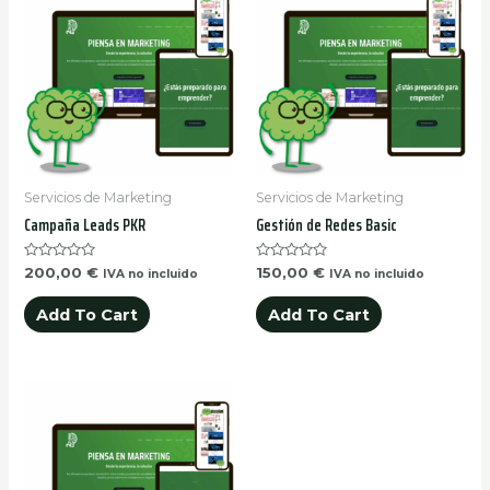
Servicios de Marketing
Servicios de Marketing
Campaña Leads PKR
Gestión de Redes Basic
Rated
Rated
200,00
€
150,00
€
IVA no incluido
IVA no incluido
0
0
out
out
of
of
Add To Cart
Add To Cart
5
5