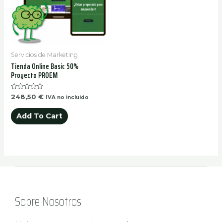
Servicios de Marketing
Tienda Online Basic 50%
Proyecto PROEM
Rated
248,50
€
IVA no incluido
0
out
of
Add To Cart
5
Sobre Nosotros