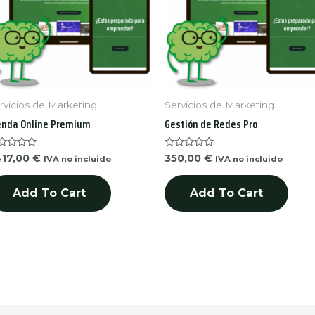
rvicios de Marketing
Servicios de Marketing
enda Online Premium
Gestión de Redes Pro
ted
Rated
417,00
€
350,00
€
IVA no incluido
IVA no incluido
0
t
out
of
Add To Cart
Add To Cart
5