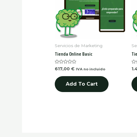
Servicios de Marketing
Se
Tienda Online Basic
Ti
Rated
Ra
617,00
€
1.
IVA no incluido
0
0
out
ou
of
of
Add To Cart
5
5