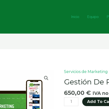
Inicio
Equipo
P
Servicios de Marketing
Gestión
de
Gestión De
Redes
Premium
650,00
€
IVA no
quantity
Add To Ca