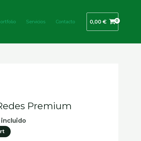
ortfolio
Servicios
Contacto
0,00
€
 Redes Premium
 incluido
rt