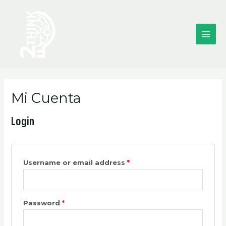
Ir
Main
al
contenido
Men
Mi Cuenta
Login
Username or email address
*
Password
*